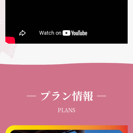
―
プラン情報
―
PLANS