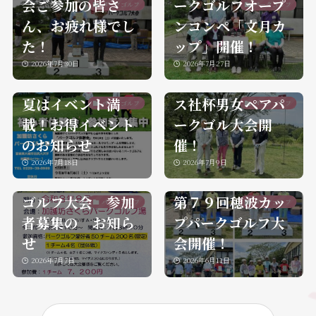
会ご参加の皆さ
ークゴルフオープ
パークゴルフ
パークゴルフ
ん、お疲れ様でし
ンコンペ「文月カ
た！
ップ」開催！
2026年7月30日
2026年7月27日
第16回大崎タイム
夏はイベント満
ス社杯男女ペアパ
パークゴルフ
パークゴルフ
載！お得イベント
ークゴル大会開
大崎市誕生２０周
のお知らせ
催！
年記念 第９回
2026年7月18日
2026年7月9日
大崎市長杯パーク
ゴルフ大会 参加
第７９回穂波カッ
パークゴルフ
パークゴルフ
者募集の お知ら
プパークゴルフ大
せ
会開催！
2026年7月7日
2026年6月11日