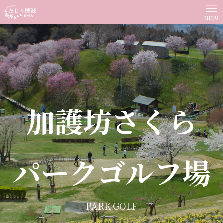
MENU
加護坊さくら
パークゴルフ場
PARK GOLF